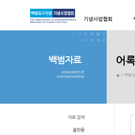
메인 메뉴로 바로가기
본문으로 바로가기
기념사업협회
백범자료
어
association of
> 백범자
commemorative
자료 검색
출판물