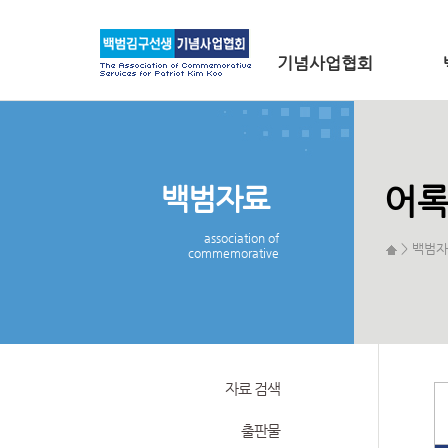
메인 메뉴로 바로가기
본문으로 바로가기
기념사업협회
백범자료
어
association of
> 백범자
commemorative
자료 검색
출판물