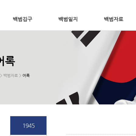
백범김구
백범일지
백범자료
어록
> 백범자료 >
어록
1945