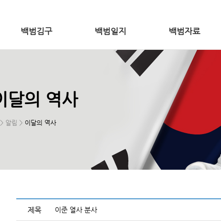
백범김구
백범일지
백범자료
이달의 역사
> 알림 >
이달의 역사
제목
이준 열사 분사