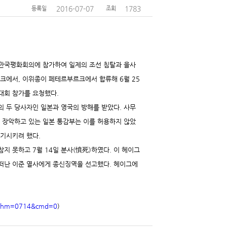
2016-07-07
1783
등록일
조회
 만국평화회의에 참가하여
일제의 조선 침탈과 을사
에서, 이위종이 페테르부르크에서 합류해 6월 25
대회 참가를 요청했다.
의 두 당사자인 일본과 영국의 방해를 받았다. 사무
 장악하고 있는 일본 통감부는 이를 허용하지 않았
환기시키려 했다.
지 못하고 7월 14일 분사(憤死)하였다. 이
헤이그
떠난 이준 열사에게 종신징역을 선고했다. 헤이그에
jsp?hm=0714&cmd=0
)