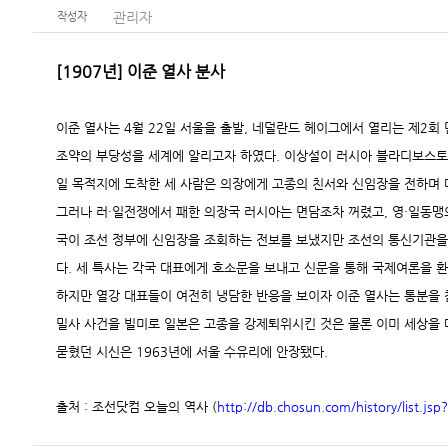
관리자
작성자
[1907년] 이준 열사 분사
이준 열사는 4월 22일
서울을 출발,
네덜란드 헤이그에서 열리는 제2회
조약의 부당성을 세계에 알리고자 하였다.
이상설이 러시아 블라디보스토크
일 목적지에 도착한 세 사람은 의장에게 고종의 친서와 신임장을 전하며 
그러나 러·일전쟁에서 패한 의장국 러시아는 면담조차 꺼렸고, 영·일동맹
국이 조선 정부에 신임장을 조회하는 전보를 보냈지만 조선의 통신기관을
다. 세 특사는 각국 대표에게 호소문을 보내고 신문을 통해 국제여론을 
하지만 열강 대표들이 여전히 냉담한 반응을 보이자 이준 열사는 통분을 참
밀사 사건을
빌미로 일본은
고종을 강제퇴위시킨 것은 물론 이미
세상을 
묻혔던 시신은 1963년에 서울 수유리에 안장됐다.
출처 : 조선닷컴 오늘의 역사
(
http://db.chosun.com/history/list.