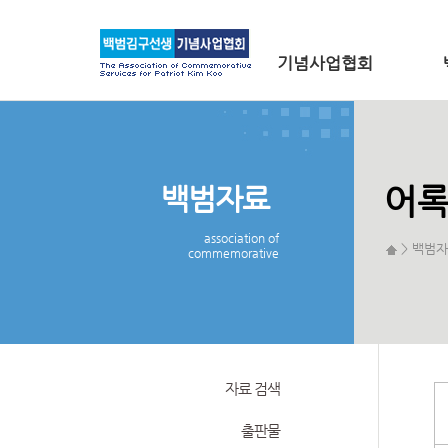
메인 메뉴로 바로가기
본문으로 바로가기
기념사업협회
백범자료
어
association of
> 백범자
commemorative
자료 검색
출판물