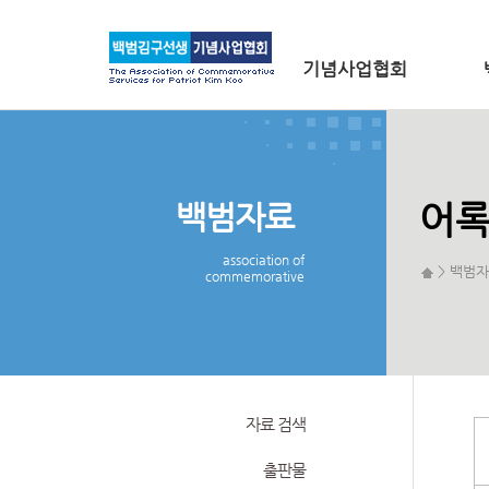
메인 메뉴로 바로가기
본문으로 바로가기
기념사업협회
백범자료
어
association of
> 백범자
commemorative
자료 검색
출판물