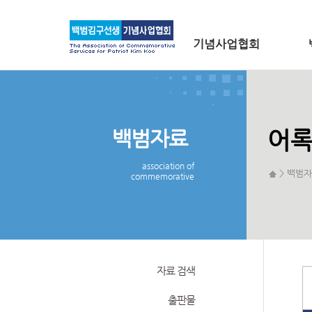
메인 메뉴로 바로가기
본문으로 바로가기
기념사업협회
백범자료
어
association of
> 백범자
commemorative
자료 검색
출판물