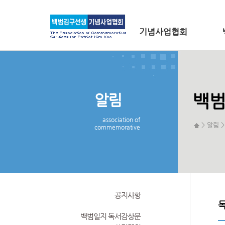
메인 메뉴로 바로가기
본문으로 바로가기
기념사업협회
알림
백범
association of
> 알림 
commemorative
공지사항
백범일지 독서감상문