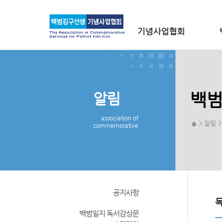
메인 메뉴로 바로가기
본문으로 바로가기
기념사업협회
알림
백범
association of
> 알림 
commemorative
공지사항
백범일지 독서감상문