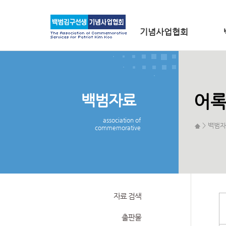
메인 메뉴로 바로가기
본문으로 바로가기
기념사업협회
백범자료
어
association of
> 백범자
commemorative
자료 검색
출판물