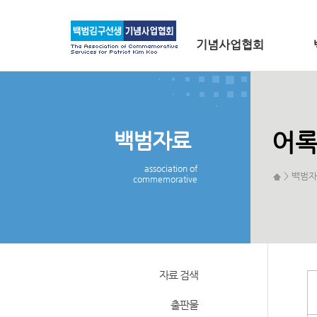
메인 메뉴로 바로가기
본문으로 바로가기
기념사업협회
백범자료
어
association of
> 백범자
commemorative
자료 검색
출판물