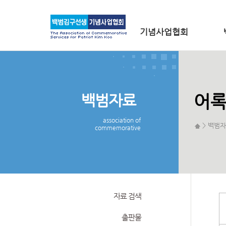
메인 메뉴로 바로가기
본문으로 바로가기
기념사업협회
백범자료
어
association of
> 백범자
commemorative
자료 검색
출판물