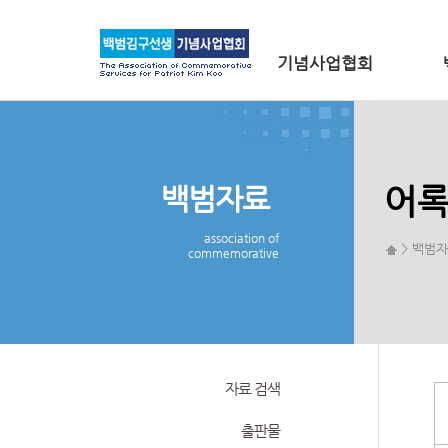
메인 메뉴로 바로가기
본문으로 바로가기
기념사업협회
백범자료
어
association of
> 백범자
commemorative
자료 검색
출판물