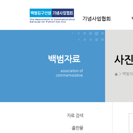
메인 메뉴로 바로가기
본문으로 바로가기
기념사업협회
백범자료
사
association of
> 백범자
commemorative
자료 검색
출판물