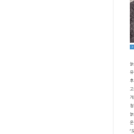
늙
유
후
고
개
청
늙
운
『