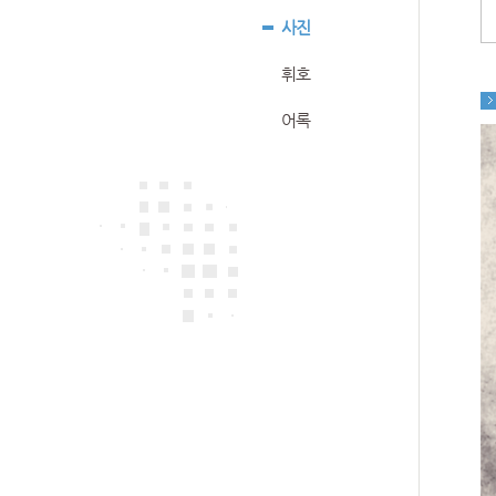
사진
휘호
어록