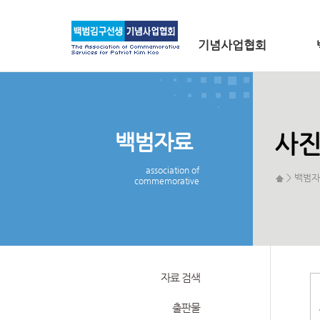
메인 메뉴로 바로가기
본문으로 바로가기
기념사업협회
백범자료
사
association of
> 백범자
commemorative
자료 검색
출판물